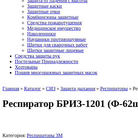
Защита от падения с высоты
Защитные каски
Защитные очки
Комбинезоны защитные
Средства пожаротушения
Медицинское имущество
Наколенники
Наушники противошумные
Щитки для сварочных работ
Щитки защитные лицевые
Средства защиты рук
Постельные Принадлежности
Хозтовары
Пошив многоразовых защитных масок
Главная
»
Каталог
»
СИЗ
»
Защита дыхания
»
Респираторы
»
Ре
Респиратор БРИЗ-1201 (Ф-62
Категория:
Респираторы ЗМ