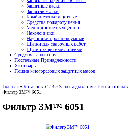
Защита от падения с высоты
Защитные каски
Защитные очки
Комбинезоны защитные
Средства пожаротушения
Медицинское имущество
Наколенники
Наушники противошумные
Щитки для сварочных работ
Щитки защитные лицевые
Средства защиты рук
Постельные Принадлежности
Хозтовары
Пошив многоразовых защитных масок
Главная
»
Каталог
»
СИЗ
»
Защита дыхания
»
Респираторы
»
Фильтр 3М™ 6051
Фильтр 3М™ 6051