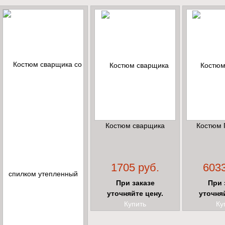
Костюм сварщика
Костюм 
1705 руб.
6033
При заказе
При 
уточняйте цену.
уточня
Купить
Ку