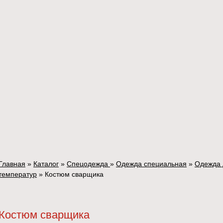
Главная
»
Каталог
»
Спецодежда
»
Одежда специальная
»
Одежда 
температур
»
Костюм сварщика
Костюм сварщика