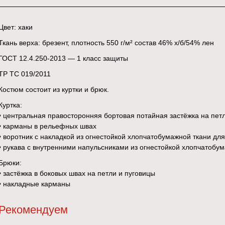
Цвет: хаки
Ткань верха: брезент, плотность 550 г/м² состав 46% х/б/54% лен
ГОСТ 12.4.250-2013 — 1 класс защиты
ТР ТС 019/2011
Костюм состоит из куртки и брюк.
Куртка:
• центральная правосторонняя бортовая потайная застёжка на пет
• карманы в рельефных швах
• воротник с накладкой из огнестойкой хлопчатобумажной ткани дл
• рукава с внутренними напульсниками из огнестойкой хлопчатобу
Брюки:
• застёжка в боковых швах на петли и пуговицы
• накладные карманы
Рекомендуем