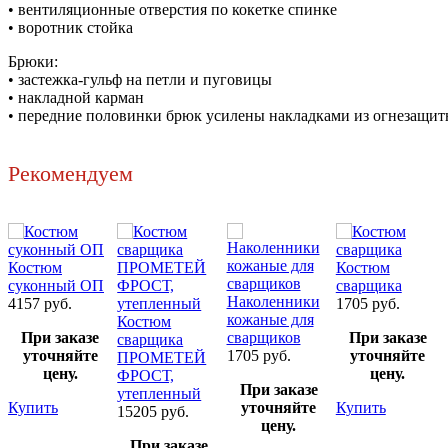
• вентиляционные отверстия по кокетке спинке
• воротник стойка
Брюки:
• застежка-гульф на петли и пуговицы
• накладной карман
• передние половинки брюк усилены накладками из огнезащит
Рекомендуем
Костюм
Костюм
суконный ОП
сварщика
Наколенники
4157 руб.
1705 руб.
кожаные для
2
Костюм
При заказе
сварщиков
При заказе
сварщика
уточняйте
1705 руб.
уточняйте
ПРОМЕТЕЙ
цену.
цену.
ФРОСТ,
При заказе
утепленный
Купить
уточняйте
Купить
15205 руб.
цену.
При заказе