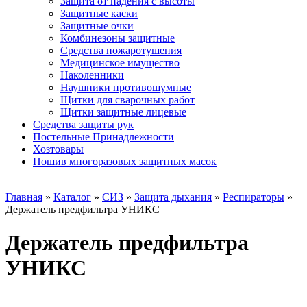
Защита от падения с высоты
Защитные каски
Защитные очки
Комбинезоны защитные
Средства пожаротушения
Медицинское имущество
Наколенники
Наушники противошумные
Щитки для сварочных работ
Щитки защитные лицевые
Средства защиты рук
Постельные Принадлежности
Хозтовары
Пошив многоразовых защитных масок
Главная
»
Каталог
»
СИЗ
»
Защита дыхания
»
Респираторы
»
Держатель предфильтра УНИКС
Держатель предфильтра
УНИКС