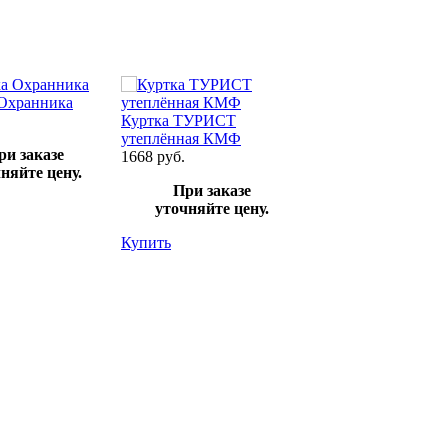
Охранника
Куртка ТУРИСТ
Жилет для народно
утеплённая КМФ
дружины
ри заказе
1668 руб.
460 руб.
няйте цену.
При заказе
При заказе
уточняйте цену.
уточняйте цен
Купить
Купить