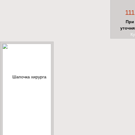
111
При 
уточня
Ку