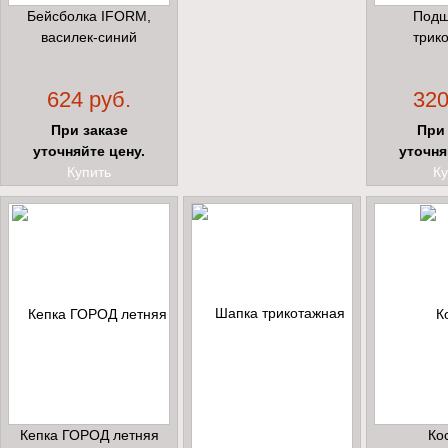
Бейсболка IFORM,
Подш
василек-синий
трик
624 руб.
320
При заказе
При 
уточняйте цену.
уточня
Купить
Ку
Кепка ГОРОД летняя
Ко