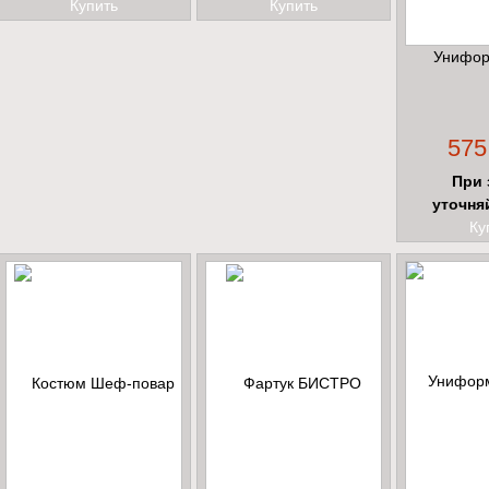
Купить
Купить
Унифор
575
При 
уточня
Ку