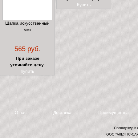
Купить
Шапка искусственный
мех
565 руб.
При заказе
уточняйте цену.
Купить
О нас
Доставка
Преимущества
Спецодежда и 
ООО "АЛЬЯНС-САМ