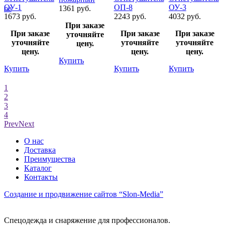
ОУ-1
ОП-8
ОУ-3
ное
1361 руб.
1673 руб.
2243 руб.
4032 руб.
При заказе
При заказе
При заказе
При заказе
уточняйте
уточняйте
уточняйте
уточняйте
цену.
цену.
цену.
цену.
Купить
Купить
Купить
Купить
1
2
3
4
Prev
Next
О нас
Доставка
Преимущества
Каталог
Контакты
Создание и продвижение сайтов
“Slon-Media”
Спецодежда и снаряжение для профессионалов.