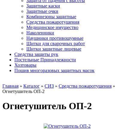
Защита от падения с высоты
Защитные каски
Защитные очки
Комбинезоны защитные
Средства пожаротушения
Медицинское имущество
Наколенники
Наушники противошумные
Щитки для сварочных работ
Щитки защитные лицевые
Средства защиты рук
Постельные Принадлежности
Хозтовары
Пошив многоразовых защитных масок
Главная
»
Каталог
»
СИЗ
»
Средства пожаротушения
»
Огнетушитель ОП-2
Огнетушитель ОП-2