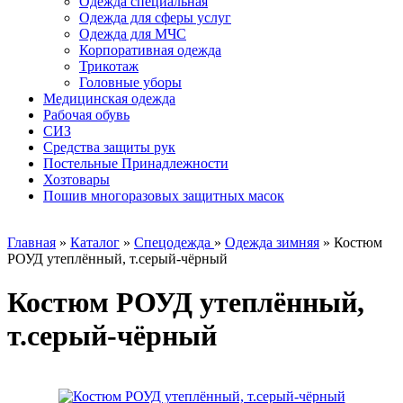
Одежда специальная
Одежда для сферы услуг
Одежда для МЧС
Корпоративная одежда
Трикотаж
Головные уборы
Медицинская одежда
Рабочая обувь
СИЗ
Средства защиты рук
Постельные Принадлежности
Хозтовары
Пошив многоразовых защитных масок
Главная
»
Каталог
»
Спецодежда
»
Одежда зимняя
»
Костюм
РОУД утеплённый, т.серый-чёрный
Костюм РОУД утеплённый,
т.серый-чёрный