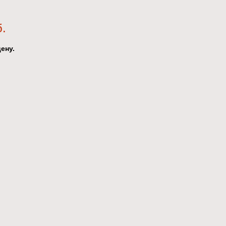
б.
ену.