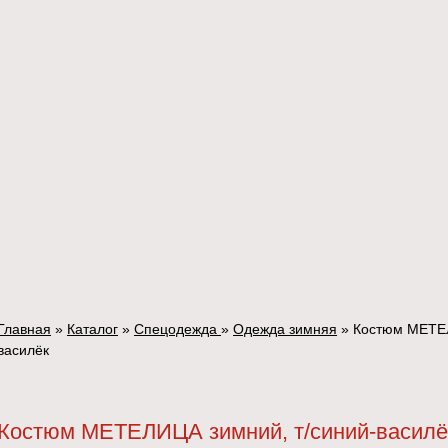
Главная
»
Каталог
»
Спецодежда
»
Одежда зимняя
»
Костюм МЕТЕЛ
василёк
Костюм МЕТЕЛИЦА зимний, т/синий-василё