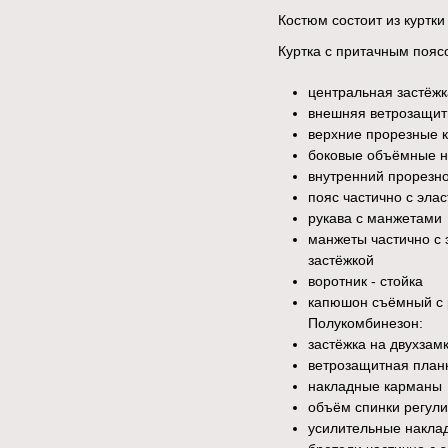
Костюм состоит из куртки
Куртка с притачным пояс
центральная застёж
внешняя ветрозащитн
верхние прорезные 
боковые объёмные на
внутренний прорезно
пояс частично с эла
рукава с манжетами
манжеты частично с 
застёжкой
воротник - стойка
капюшон съёмный с 
Полукомбинезон:
застёжка на двухза
ветрозащитная планк
накладные карманы
объём спинки регули
усилительные наклад