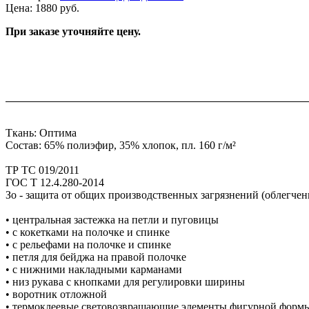
Цена: 1880 руб.
При заказе уточняйте цену.
Ткань: Оптима
Состав: 65% полиэфир, 35% хлопок, пл. 160 г/м²
ТР ТС 019/2011
ГОС Т 12.4.280-2014
Зо - защита от общих производственных загрязнений (облегчен
• центральная застежка на петли и пуговицы
• с кокетками на полочке и спинке
• с рельефами на полочке и спинке
• петля для бейджа на правой полочке
• с нижними накладными карманами
• низ рукава с кнопками для регулировки ширины
• воротник отложной
• термоклеевые световозвращающие элементы фигурной формы