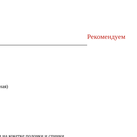
Рекомендуем
ная)
 на кокетке полочки и спинки