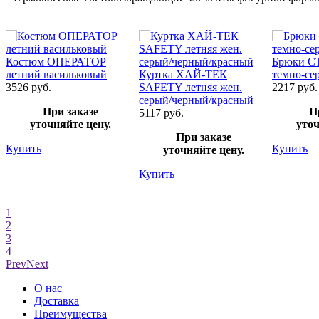
Костюм ОПЕРАТОР
Брюки С
летний васильковый
Куртка ХАЙ-ТЕК
темно-се
3526 руб.
SAFETY летняя жен.
2217 руб.
серый/черный/красный
При заказе
П
5117 руб.
уточняйте цену.
уточ
При заказе
Купить
Купить
уточняйте цену.
Купить
1
2
3
4
Prev
Next
О нас
Доставка
Преимущества