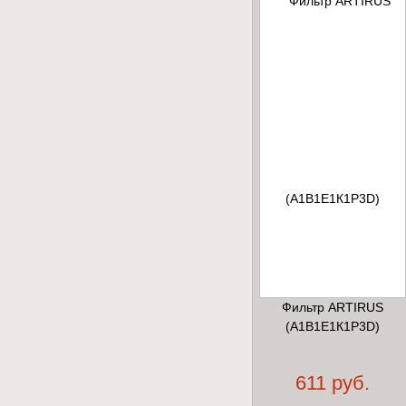
Противогаз
Фильтр ARTIRUS
изолирующий ИП-4МК
(А1В1Е1К1Р3D)
32370 руб.
611 руб.