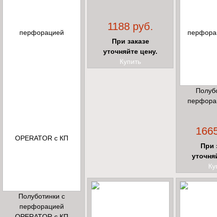
1188 руб.
При заказе
уточняйте цену.
Купить
Полуб
перфора
1665
При 
уточня
Ку
Полуботинки с
перфорацией
OPERATOR с КП