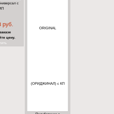
Универсал с
МП
 руб.
заказе
йте цену.
пить