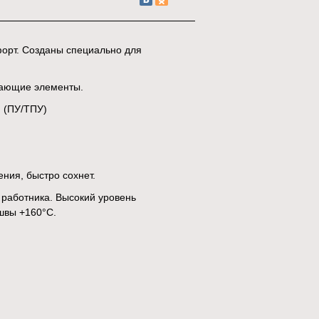
форт. Созданы специально для
ащающие элементы.
 (ПУ/ТПУ)
ния, быстро сохнет.
работника. Высокий уровень
швы +160°С.