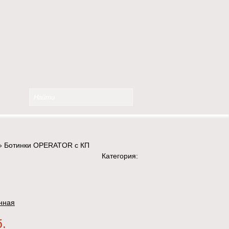
»
Ботинки OPERATOR с КП
Категория:
нная
б.