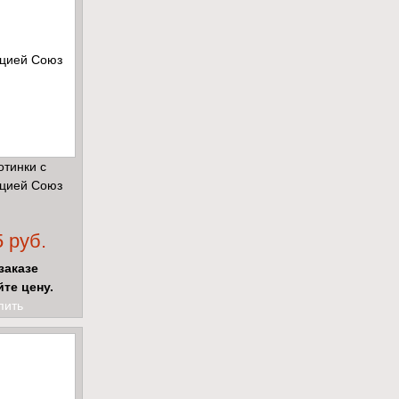
отинки с
цией Союз
 руб.
заказе
йте цену.
пить