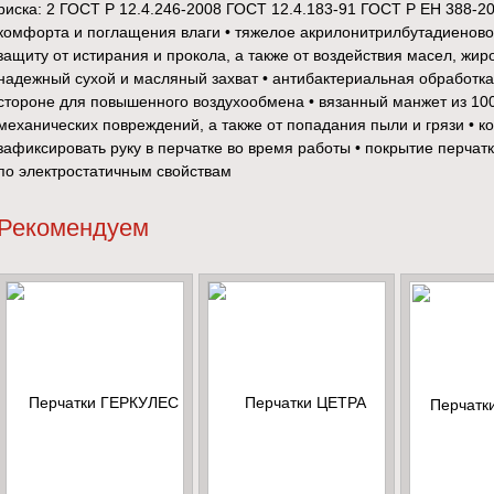
риска: 2 ГОСТ Р 12.4.246-2008 ГОСТ 12.4.183-91 ГОСТ Р ЕН 388-20
комфорта и поглащения влаги • тяжелое акрилонитрилбутадиеново
защиту от истирания и прокола, а также от воздействия масел, жир
надежный сухой и масляный захват • антибактериальная обработка 
стороне для повышенного воздухообмена • вязанный манжет из 10
механических повреждений, а также от попадания пыли и грязи • 
зафиксировать руку в перчатке во время работы • покрытие перчат
по электростатичным свойствам
Рекомендуем