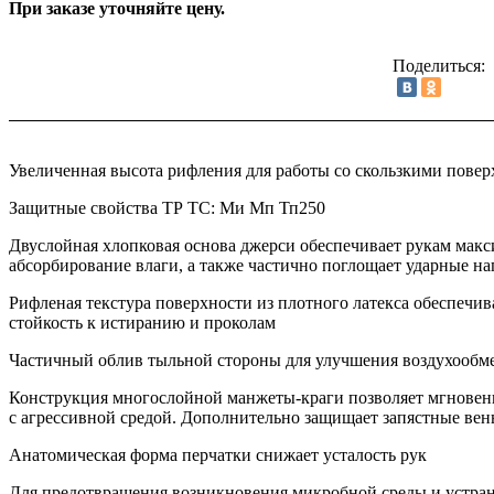
При заказе уточняйте цену.
Поделиться:
Увеличенная высота рифления для работы со скользкими пове
Защитные свойства ТР ТС: Ми Мп Тп250
Двуслойная хлопковая основа джерси обеспечивает рукам мак
абсорбирование влаги, а также частично поглощает ударные на
Рифленая текстура поверхности из плотного латекса обеспечив
стойкость к истиранию и проколам
Частичный облив тыльной стороны для улучшения воздухообм
Конструкция многослойной манжеты-краги позволяет мгновенно
с агрессивной средой. Дополнительно защищает запястные ве
Анатомическая форма перчатки снижает усталость рук
Для предотвращения возникновения микробной среды и устран