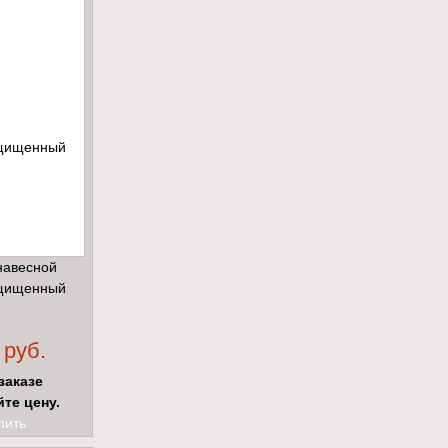
навесной
щищенный
 руб.
заказе
йте цену.
пить