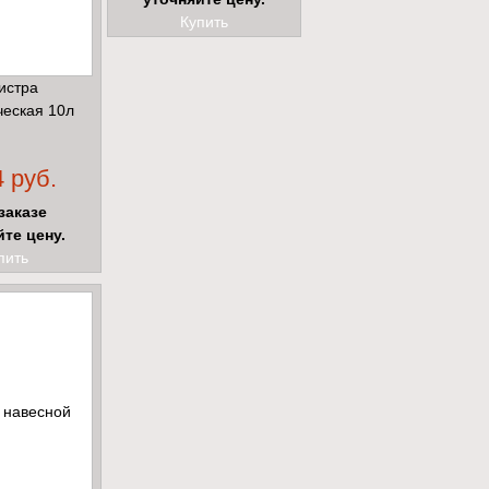
Купить
истра
ческая 10л
 руб.
заказе
йте цену.
пить